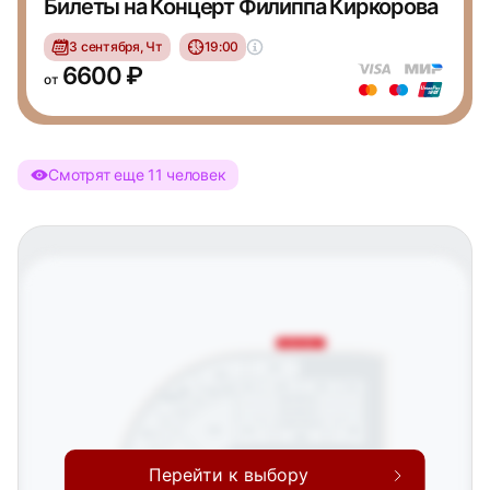
Билеты на Концерт Филиппа Киркорова
3 сентября, Чт
19:00
6600 ₽
от
Смотрят еще 11 человек
Северная трибуна
205
204
VVIP1
VVIP2
М13
М12
203
М11
М10
ФАН-СЕКТОР
СОПЕРНИКА
FONBET БИЗНЕС-КЛУБ
М9
М8
G-DRIVE БИЗНЕС-КЛУБ
105 FONBET БИЗНЕС-КЛУБ
07
103
104
106
202
105
06
102
Перейти к выбору
05
201