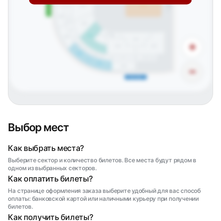
Центральный вход
Сцена
101
04
Партер
220
03
116
02
АЙС БУНКЕР
115
219
КЛУБ
113
01
+
К33
114
112
К32
К31
218
К30
К29
К28
К26
К25
К27
К24
217
216
−
Южная трибуна
Выбор мест
Как выбрать места?
Выберите сектор и количество билетов. Все места будут рядом в
одном из выбранных секторов.
Как оплатить билеты?
На странице оформления заказа выберите удобный для вас способ
оплаты: банковской картой или наличными курьеру при получении
билетов.
Как получить билеты?